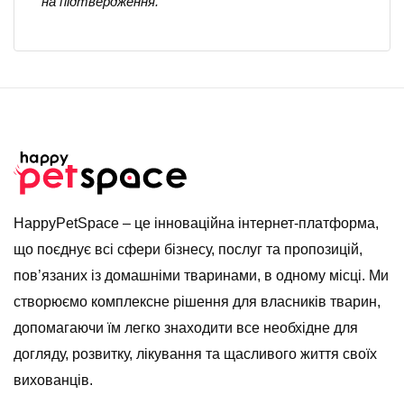
на підтвердження.
HappyPetSpace – це інноваційна інтернет-платформа,
що поєднує всі сфери бізнесу, послуг та пропозицій,
пов’язаних із домашніми тваринами, в одному місці. Ми
створюємо комплексне рішення для власників тварин,
допомагаючи їм легко знаходити все необхідне для
догляду, розвитку, лікування та щасливого життя своїх
вихованців.