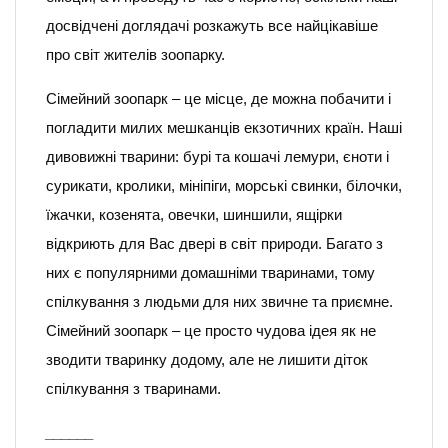
досвідчені доглядачі розкажуть все найцікавіше
про світ жителів зоопарку.
Сімейний зоопарк – це місце, де можна побачити і
погладити милих мешканців екзотичних країн. Наші
дивовижні тварини: бурі та кошачі лемури, єноти і
сурикати, кролики, мініпіги, морські свинки, білочки,
їжачки, козенята, овечки, шиншили, ящірки
відкриють для Вас двері в світ природи. Багато з
них є популярними домашніми тваринами, тому
спілкування з людьми для них звичне та приємне.
Сімейний зоопарк – це просто чудова ідея як не
зводити тваринку додому, але не лишити діток
спілкування з тваринами.
______