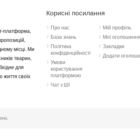
Корисні посилання
Про нас
Мій профіль
ет-платформа,
База знань
Мої оголошенн
пропозицій,
Політика
Закладки
дному місці. Ми
конфіденційності
Додати оголош
ників тварин,
Умови
бхідне для
користування
платформою
о життя своїх
Чат з ШІ
ено.