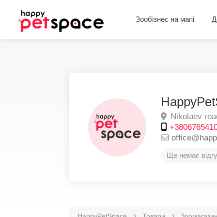
Зообізнес на мапі
Д
HappyPet
Nikolaev roa
+380676541
office@hap
Ще немає відгу
HappyPetSpace
Товари
Зоомагази