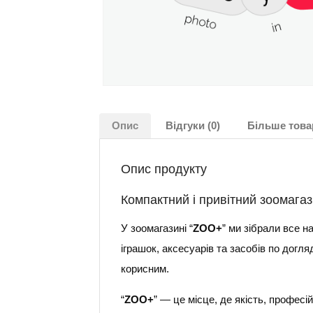
Опис
Відгуки (0)
Більше това
Опис продукту
Компактний і привітний зоомага
У зоомагазині “
ZOO+
” ми зібрали все н
іграшок, аксесуарів та засобів по догл
корисним.
“
ZOO+
” — це місце, де якість, профес