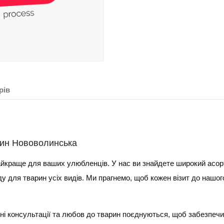
рів
зин Нововолинська
айкраще для ваших улюбленців. У нас ви знайдете широкий асорти
яду для тварин усіх видів. Ми прагнемо, щоб кожен візит до нашо
ійні консультації та любов до тварин поєднуються, щоб забезпе