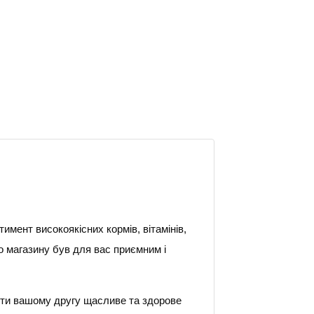
мент високоякісних кормів, вітамінів,
го магазину був для вас приємним і
чити вашому другу щасливе та здорове