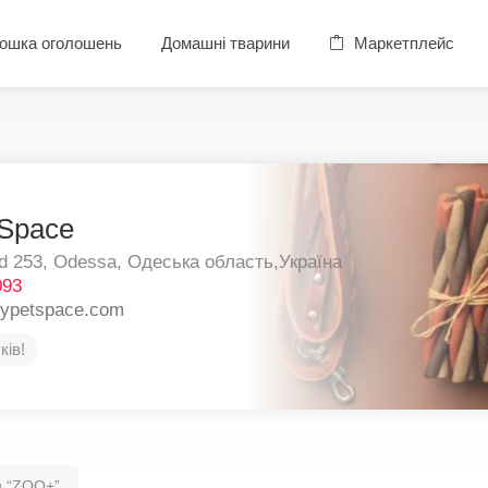
ошка оголошень
Домашні тварини
Маркетплейс
Space
d 253,
Odessa,
Одеська область,
Україна
093
pypetspace.com
ків!
н “ZOO+”