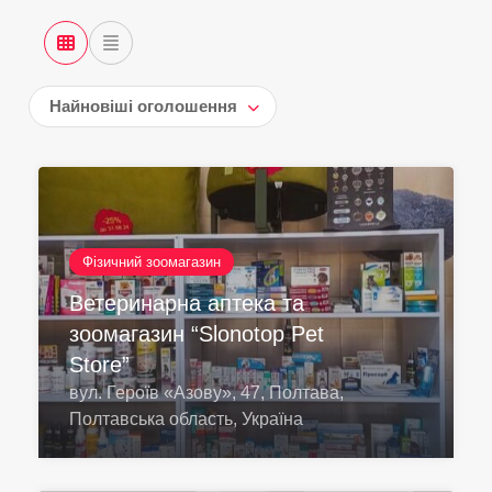
Найновіші оголошення
Фізичний зоомагазин
Ветеринарна аптека та
зоомагазин “Slonotop Pet
Store”
вул. Героїв «Азову», 47, Полтава,
Полтавська область, Україна