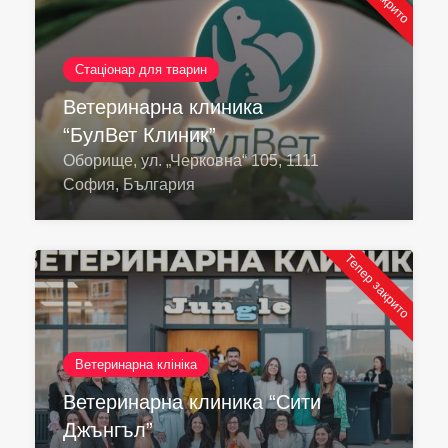
Стаціонар для тварин
Ветеринарна клиника
“БулВет Клиник”
Оборище, ул. „Черковна“ 105, 1111
София, България
Тепер закрито
Ветеринарна клініка
Ветеринарна клиника “Сити
Джънгъл”