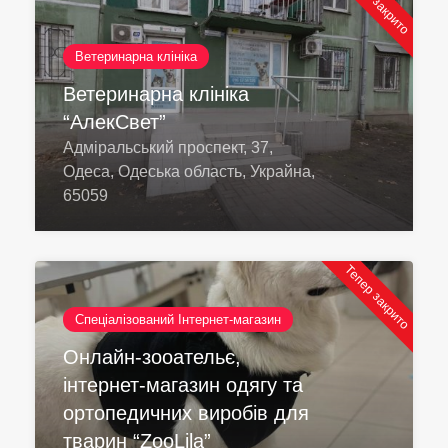
Тепер закрито
Ветеринарна клініка
Ветеринарна клініка
“АлекСвет”
Адміральський проспект, 37,
Одеса, Одеська область, Украйна,
65059
Тепер закрито
Спеціалізований Інтернет-магазин
Онлайн-зооательє,
інтернет-магазин одягу та
ортопедичних виробів для
тварин “ZooLila”