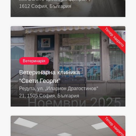
1612 София, България
Тепер закрито
Ветеринарія
Ветеринарна клиника
“Свети Георги”
Редута, ул. „Иларион Драгостинов“
21, 1505 София, България
Тепер закрито