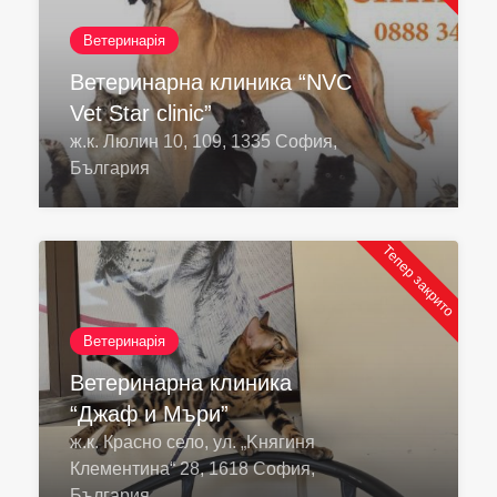
Ветеринарія
Ветеринарна клиника “NVC
Vet Star clinic”
ж.к. Люлин 10, 109, 1335 София,
България
Тепер закрито
Ветеринарія
Ветеринарна клиника
“Джаф и Мъри”
ж.к. Красно село, ул. „Kнягиня
Клементина“ 28, 1618 София,
България