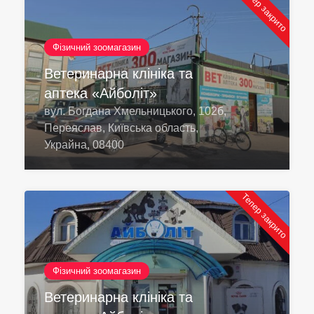
Тепер закрито
Фізичний зоомагазин
Ветеринарна клініка та
аптека «Айболіт»
вул. Богдана Хмельницького, 102б,
Переяслав, Київська область,
Украйна, 08400
Тепер закрито
Фізичний зоомагазин
Ветеринарна клініка та