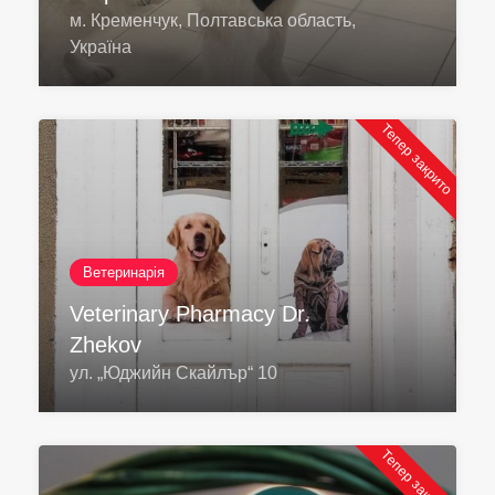
м. Кременчук, Полтавська область,
Україна
Тепер закрито
Ветеринарія
Veterinary Pharmacy Dr.
Zhekov
ул. „Юджийн Скайлър“ 10
Тепер закрито