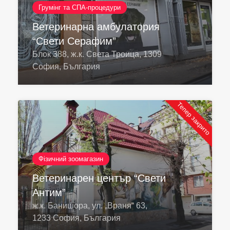
Грумінг та СПА-процедури
Ветеринарна амбулатория
“Свети Серафим”
Блок 388, ж.к. Света Троица, 1309
София, България
Тепер закрито
Фізичний зоомагазин
Ветеринарен център “Свети
Антим”
ж.к. Банишора, ул. „Враня“ 63,
1233 София, България