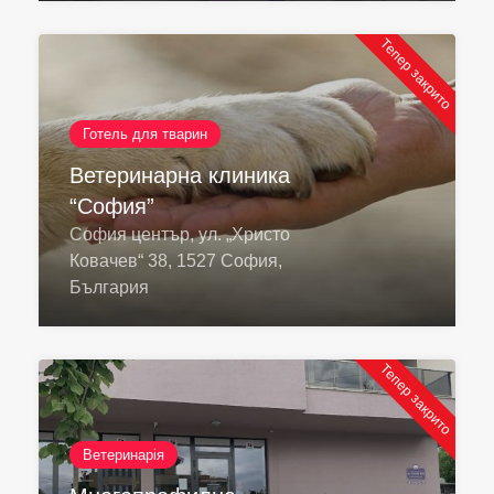
Тепер закрито
Готель для тварин
Ветеринарна клиника
“София”
София център, ул. „Христо
Ковачев“ 38, 1527 София,
България
Тепер закрито
Ветеринарія