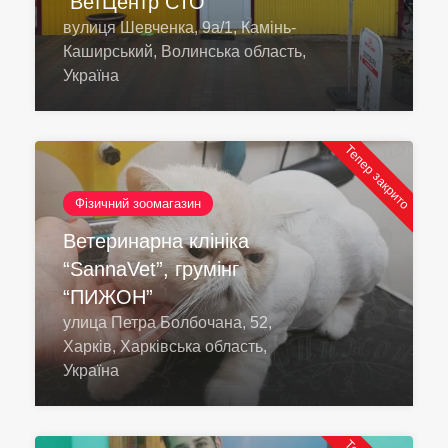
“ВетЦентр СТО”
вулиця Шевченка, 9а/1, Камінь-
Каширський, Волинська область,
Україна
Тепер закрито
Фізичний зоомагазин
Ветеринарна клініка
“SannaVet”, грумінг
“ПИЖОН”
улица Петра Болбочана, 52,
Харків, Харківська область,
Україна