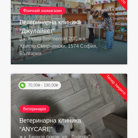
Фізичний зоомагазин
Ветеринарна клиника
“Джулайвет”
g.k. Hristo Smirnenski 20Г, ж.к.
Христо Смирненски, 1574 София,
България
Тепер закрито
70,00₴ - 190,00₴
Ветеринарія
Ветеринарна клиника
“ANYCARE”
ж.к. Белите брези, ул. „Дойран“,