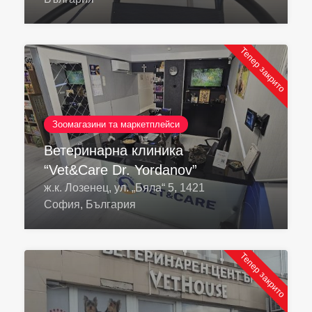
Тепер закрито
Зоомагазини та маркетплейси
Ветеринарна клиника
“Vet&Care Dr. Yordanov”
ж.к. Лозенец, ул. „Бяла“ 5, 1421
София, България
Тепер закрито