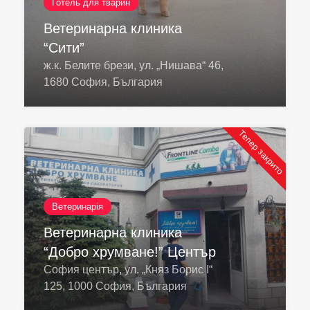
Готель для тварин
Ветеринарна клиника
“Сити”
ж.к. Белите брези, ул. „Нишава“ 46,
1680 София, България
Тепер закрито
Ветеринарія
Ветеринарна клиника
“Добро хрумване!” Център
София център, ул. „Княз Борис I“
125, 1000 София, България