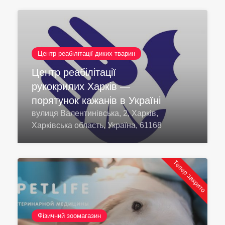
Центр реабілітації диких тварин
Центр реабілітації
рукокрилих Харків —
порятунок кажанів в Україні
вулиця Валентинівська, 2, Харків,
Харківська область, Україна, 61168
Тепер закрито
Фізичний зоомагазин