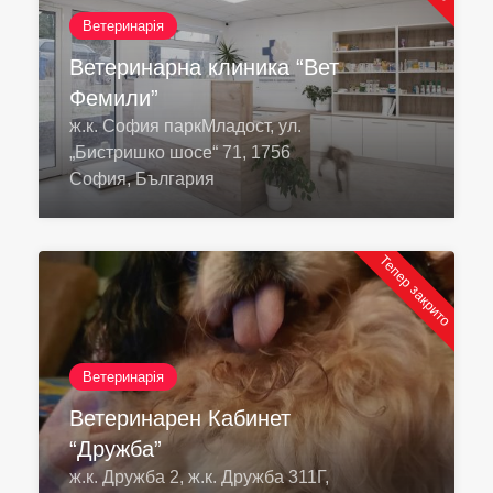
Ветеринарія
Ветеринарна клиника “Вет
Фемили”
ж.к. София паркМладост, ул.
„Бистришко шосе“ 71, 1756
София, България
Тепер закрито
Ветеринарія
Ветеринарен Кабинет
“Дружба”
ж.к. Дружба 2, ж.к. Дружба 311Г,