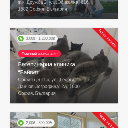
ж.к. Дружба 2, ул. „Обиколна“ 616,
1582 София, България
Тепер закрито
3,00₴ - 1 200,00₴
Фізичний зоомагазин
Ветеринарна клиника
“Байвет”
София център, ул. „Георги
Данчов-Зографина“ 2А, 1000
София, България
Тепер закрито
2,00₴ - 800,00₴