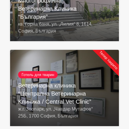
Многопрофилна
Ветеринарна Клиника
“България”
кв. Горна баня, ул. „Лилия“ 8, 1614
София, България
Тепер закрито
Готель для тварин
Ветеринарна клиника
“Централна Ветеринарна
Клиника / Central Vet Clinic”
ж.г. Зоопарк, ул. „Чавдар Мутафов“
25Б, 1700 София, България