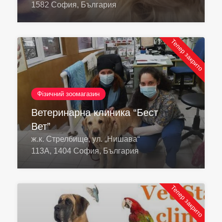
1582 София, България
Тепер закрито
Фізичний зоомагазин
Ветеринарна клиника “Бест
Вет”
ж.к. Стрелбище, ул. „Нишава“
113А, 1404 София, България
Тепер закрито