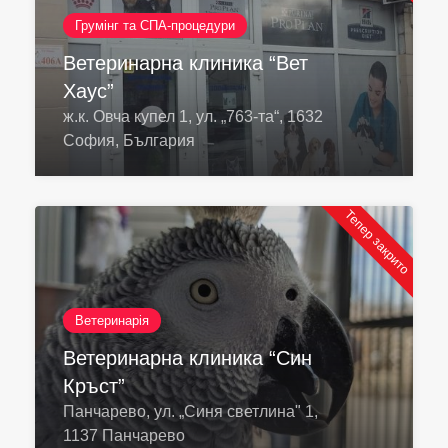
Грумінг та СПА-процедури
Ветеринарна клиника “Вет
Хаус”
ж.к. Овча купел 1, ул. „763-та“, 1632
София, България
Тепер закрито
Ветеринарія
Ветеринарна клиника “Син
Кръст”
Панчарево, ул. „Синя светлина" 1,
1137 Панчарево