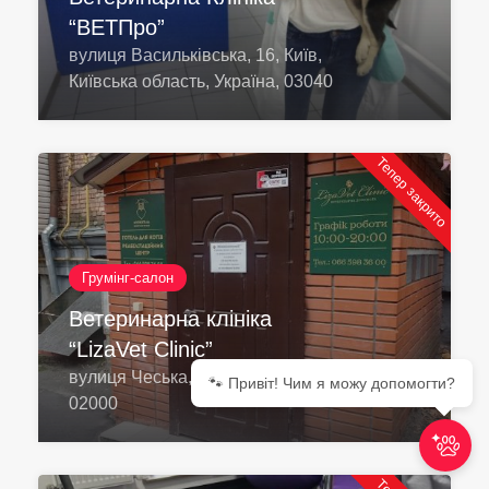
“ВЕТПро”
вулиця Васильківська, 16, Київ,
Київська область, Україна, 03040
Тепер закрито
Грумінг-салон
Ветеринарна клініка
“LizaVet Clinic”
вулиця Чеська, 9, Київ, Україна,
🐾 Привіт! Чим я можу допомогти?
02000