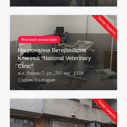
Тепер закрито
Фізичний зоомагазин
Национална Ветеринарна
Клиника “National Veterinary
Clinic”
ж.к. Люлин 7, ул. „707-ма“, 1324
София, България
Тепер закрито