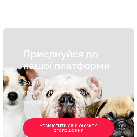
Приєднуйся до
нашої платформи
Ваш бізнес, товар,
оголошення пов’язане з
тваринами?
Розмістити свій об'єкт/
оголошення